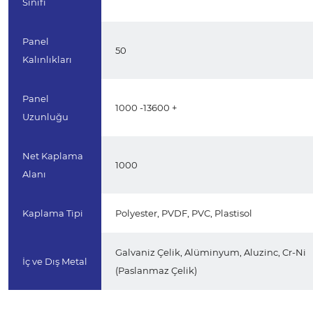
Sınıfı
Panel
50
Kalınlıkları
Panel
1000 -13600 +
Uzunluğu
Net Kaplama
1000
Alanı
Kaplama Tipi
Polyester, PVDF, PVC, Plastisol
Galvaniz Çelik, Alüminyum, Aluzinc, Cr-Ni
İç ve Dış Metal
(Paslanmaz Çelik)