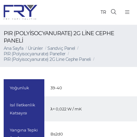
TR
PIR (POLYISOCYANURATE) 2G LINE CEPHE
PANELI
Ana Sayfa
Ürünler
Sandviç Panel
PIR (Polyisocyanurate) Paneller
PIR (Polyisocyanurate) 2G Line Cephe Paneli
Yoğunluk
39-40
Isıl İletkenlik
λ= 0,022 W / mK
Katsayısı
Yangına Tepki
Bs2d0