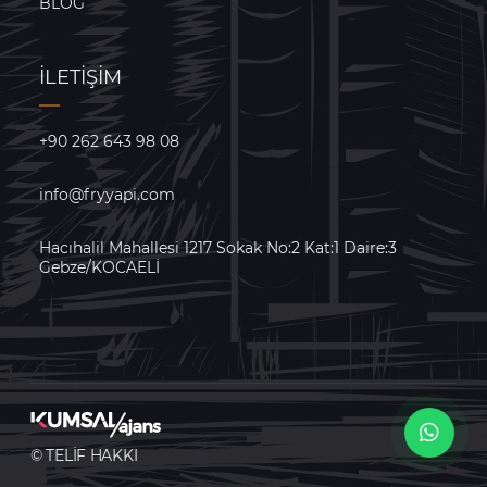
BLOG
İLETIŞIM
+90 262 643 98 08
info@fryyapi.com
Hacıhalil Mahallesi 1217 Sokak No:2 Kat:1 Daire:3
Gebze/KOCAELİ
© TELIF HAKKI