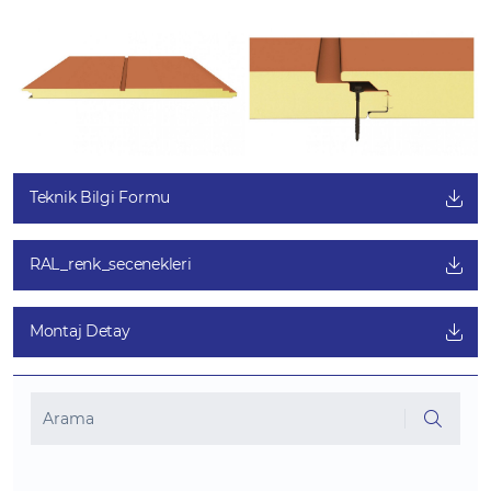
Teknik Bilgi Formu
RAL_renk_secenekleri
Montaj Detay